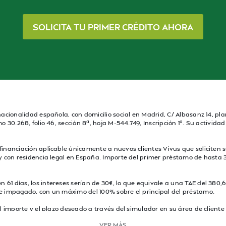
SOLICITA TU PRIMER CRÉDITO AHORA
acionalidad española, con domicilio social en Madrid, C/ Albasanz 14, plan
o 30.268, folio 46, sección 8ª, hoja M-544.749, Inscripción 1ª. Su activid
 financiación aplicable únicamente a nuevos clientes Vivus que soliciten
d y con residencia legal en España. Importe del primer préstamo de hast
61 días, los intereses serían de 30€, lo que equivale a una TAE del 380,
te impagado, con un máximo del 100% sobre el principal del préstamo.
l importe y el plazo deseado a través del simulador en su área de cliente y
estamista.
VER MÁS