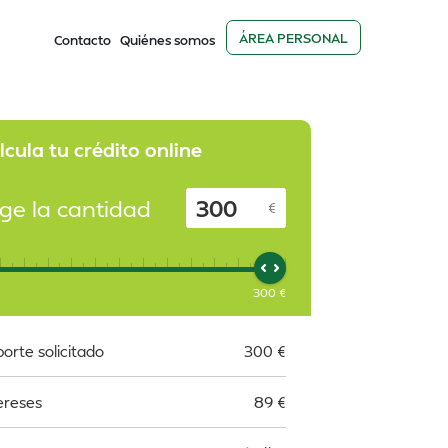
ÁREA PERSONAL
Contacto
Quiénes somos
lcula tu crédito online
ige la cantidad
€
€
300
€
orte solicitado
300
€
ereses
89
€