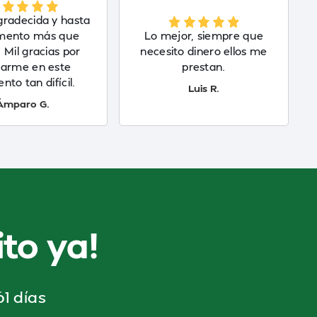
gradecida y hasta
mento más que
Lo mejor, siempre que
. Mil gracias por
necesito dinero ellos me
arme en este
prestan.
to tan difícil.
Luis R.
Ámparo G.
to ya!
1 días