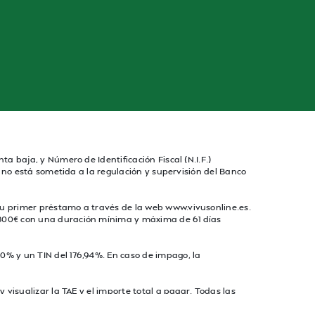
ta baja, y Número de Identificación Fiscal (N.I.F.)
ad no está sometida a la regulación y supervisión del Banco
 su primer préstamo a través de la web www.vivusonline.es.
a 300€ con una duración mínima y máxima de 61 días
60% y un TIN del 176,94%. En caso de impago, la
 visualizar la TAE y el importe total a pagar. Todas las