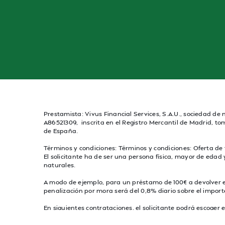
Prestamista: Vivus Financial Services, S.A.U., sociedad de n
A86521309, inscrita en el Registro Mercantil de Madrid, tom
de España.
Términos y condiciones: Términos y condiciones: Oferta de
El solicitante ha de ser una persona física, mayor de eda
naturales.
A modo de ejemplo, para un préstamo de 100€ a devolver en 
penalización por mora será del 0,8% diario sobre el impor
En siguientes contrataciones, el solicitante podrá escoger e
solicitudes de préstamo están sujetas a aprobación del Pr