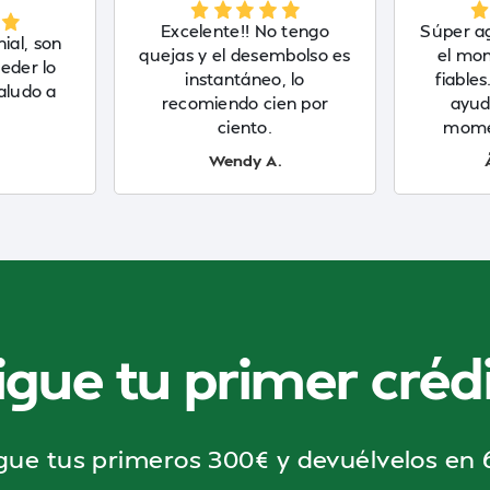
Excelente!! No tengo
Súper a
ial, son
quejas y el desembolso es
el mo
eder lo
instantáneo, lo
fiables
aludo a
recomiendo cien por
ayud
ciento.
momen
Wendy A.
igue tu primer crédi
gue tus primeros 300€ y devuélvelos en 6