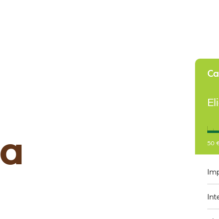
Ca
El
da
50
Imp
Int