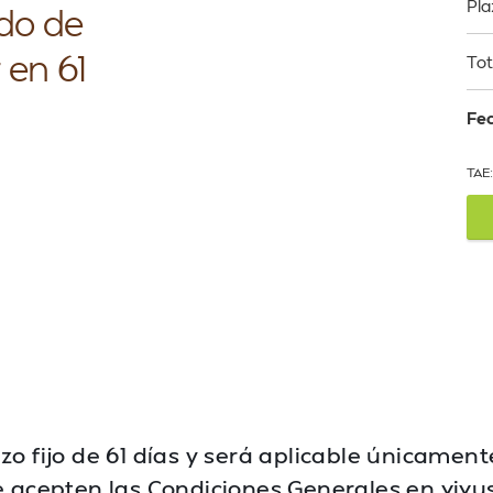
Pla
ido de
 en 61
Tot
Fec
TAE:
zo fijo de 61 días y será aplicable únicamen
 acepten las Condiciones Generales en vivu