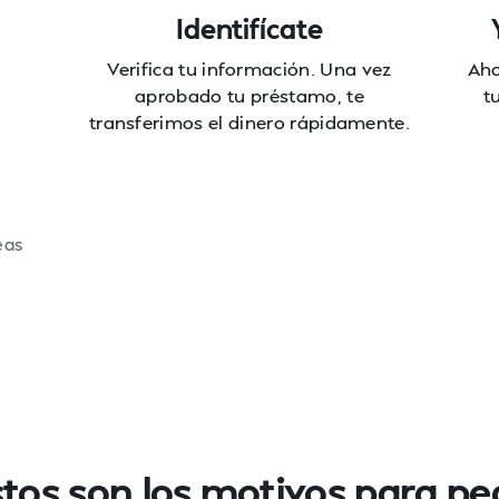
Identifícate
Verifica tu información. Una vez
Aho
aprobado tu préstamo, te
t
transferimos el dinero rápidamente.
eas
tos son los motivos para pe