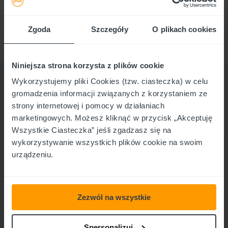
Dbaj o bezpieczeństwo swoich danych w sieci! Pamiętaj,
aby korzystać z pożyczek wyłącznie od zaufanych
Zgoda
Szczegóły
O plikach cookies
podmiotów.
Niniejsza strona korzysta z plików cookie
Wykorzystujemy pliki Cookies (tzw. ciasteczka) w celu
Polecane artykuły!
gromadzenia informacji związanych z korzystaniem ze
​ Poznaj najnowsze informacje o pożyczkach
strony internetowej i pomocy w działaniach
pozabankowych i nie tylko!
marketingowych. Możesz kliknąć w przycisk „Akceptuję
Wszystkie Ciasteczka” jeśli zgadzasz się na
wykorzystywanie wszystkich plików cookie na swoim
urządzeniu.
Zezwól na wszystkie
Spersonalizuj