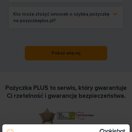
Kto może złożyć wniosek o szybką pożyczkę
na pozyczkaplus.pl?
Pokaż więcej
Pożyczka PLUS to serwis, który gwarantuje
Ci rzetelność i gwarancję bezpieczeństwa.