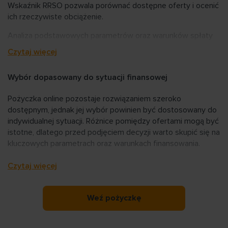
Wskaźnik RRSO pozwala porównać dostępne oferty i ocenić
ich rzeczywiste obciążenie.
Administracja danych osobowych:
Analiza podstawowych parametrów oraz warunków spłaty
ogranicza ryzyko wyboru rozwiązania niedopasowanego do
Czytaj więcej
Zapewniamy, że wszelkie informacje i dane, które nam
możliwości finansowych.
przekazujesz są przechowywane i przetwarzane w zgodzie
z przepisami prawa i z zachowaniem niezbędnych zasad
Wybór dopasowany do sytuacji finansowej
bezpieczeństwa. Jesteśmy wiarygodnym partnerem
finansowym. Pośrednik kredytowy, którym jest Aventus
Pożyczka online pozostaje rozwiązaniem szeroko
Group Sp. z o. o. z siedzibą w Białymstoku – właściciel
dostępnym, jednak jej wybór powinien być dostosowany do
Strony Internetowej dostępnej w domenie
indywidualnej sytuacji. Różnice pomiędzy ofertami mogą być
www.pozyczkaplus.pl należy do prestiżowego grona
istotne, dlatego przed podjęciem decyzji warto skupić się na
Związku Instytucji Pożyczkowych oraz Konferencji
kluczowych parametrach oraz warunkach finansowania.
Przedsiębiorstw Finansowych w Polsce.
Czytaj więcej
Administratorem Danych Osobowych jest Pośrednik –
AVENTUS GROUP Spółka z ograniczoną odpowiedzialnością
z siedzibą w Białymstoku, Al. 1000-lecia Państwa Polskiego
Weź pożyczkę
6, 15-111 Białystok (Polska), adres poczty elektronicznej:
info@pozyczkaplus.pl
, numer telefonu: (85) 871 00 52.