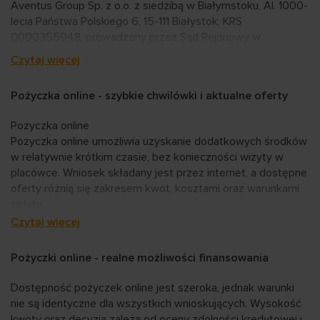
Aventus Group Sp. z o.o. z siedzibą w Białymstoku, Al. 1000-
lecia Państwa Polskiego 6, 15-111 Białystok, KRS
0000355948, prowadzony przez Sąd Rejonowy w
Białymstoku XII Wydział Gospodarczy KRS, NIP
Czytaj więcej
9662029390, REGON 200358089, kapitał zakładowy
1.500.000,00 zł. Wpis do Rejestru Pośredników
Pożyczka online - szybkie chwilówki i aktualne oferty
kredytowych przy Komisji Nadzoru Finansowego
RPK026240.
Pożyczka online
Pożyczka online umożliwia uzyskanie dodatkowych środków
Spółka prowadzi działalność w zakresie pośrednictwa
w relatywnie krótkim czasie, bez konieczności wizyty w
kredytowego w znaczeniu ustawy z dnia 12 maja 2011 r. o
placówce. Wniosek składany jest przez internet, a dostępne
kredycie konsumenckim (Dz.U. 2011 Nr 126 poz. 715 z
oferty różnią się zakresem kwot, kosztami oraz warunkami
póżn.zm.) na rzecz instytucji pożyczkowych.
spłaty.
Aventus Group Sp. z o.o.
jest członkiem
Polskiego
Czytaj więcej
Rozwiązanie to pozwala dopasować parametry finansowania
Związku Instytucji Pożyczkowych
,
Związku
do aktualnej sytuacji oraz charakteru wydatku, przy
Przedsiębiorstw Finansowych
, zrzeszającej
Pożyczki online - realne możliwości finansowania
zachowaniu uproszczonych formalności.
przedsiębiorców na rynku finansowym. Będąc Członkiem
Związku Przedsiębiorstw Finansowych w Polsce Aventus
Dostępność pożyczek online jest szeroka, jednak warunki
Group przestrzega stosowania
Zasad Dobrych Praktyk
.
nie są identyczne dla wszystkich wnioskujących. Wysokość
przyjętych do stosowania przez przedsiębiorstwa działające
kwoty oraz decyzja zależą od oceny zdolności kredytowej i