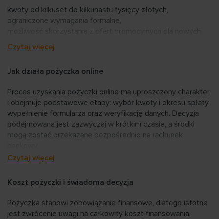
Osoba uprawniona do reprezentacji – Prezes Zarządu
kwoty od kilkuset do kilkunastu tysięcy złotych,
Katarzyna Drezner. Wpisany do Rejestru Instytucji
ograniczone wymagania formalne,
Pożyczkowych z numerem RIP000406.
możliwość skorzystania z ofert promocyjnych dla nowych
2. ARENA Finance Sp. z o.o. z siedzibą w Białymstoku, Al.
klientów.
1000-lecia Państwa Polskiego 6 lok. 202; 15 – 111 Białystok,
Czytaj więcej
Dostępne propozycje są regularnie aktualizowane, dlatego
Wpisana do rejestru przedsiębiorców Krajowego Rejestru
ich parametry mogą się różnić w zależności od wybranego
Sądowego, prowadzonego przez Sąd Rejonowy w
Jak działa pożyczka online
rozwiązania.
Białymstoku XII Wydział Gospodarczy KRS pod numerem
0000617270. Osoba uprawniona do reprezentacji – Prezes
Proces uzyskania pożyczki online ma uproszczony charakter
Zarządu Alina Zabrocka. Wpisany do Rejestru Instytucji
i obejmuje podstawowe etapy: wybór kwoty i okresu spłaty,
Pożyczkowych z numerem RIP000407.
wypełnienie formularza oraz weryfikację danych. Decyzja
podejmowana jest zazwyczaj w krótkim czasie, a środki
mogą zostać przekazane bezpośrednio na rachunek
Pozasądowe rozstrzyganie sporów:
bankowy.
Czytaj więcej
Rzecznik Finansowy jest organem właściwym do
Szczegóły procesu mogą się różnić w zależności od
prowadzenia postępowania z zakresu pozasądowego
warunków konkretnej oferty.
Koszt pożyczki i świadoma decyzja
rozstrzygania sporów powstałych na gruncie umowy
łączącej konsumenta z Pożyczkodawcą. Wszelkie
Pożyczka stanowi zobowiązanie finansowe, dlatego istotne
informacje dotyczące zasad postępowania dostępne są na
jest zwrócenie uwagi na całkowity koszt finansowania.
stronie internetowej Rzecznika Finansowego.