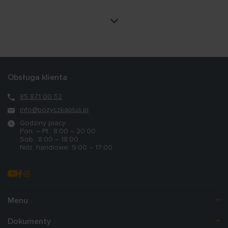
Administrator danych osobowych, którym jest Aventus
Group Sp. z o.o. wyznaczył do pełnienia funkcji Inspektora
ochrony danych Pana Macieja Kaczmarskiego. Kontakt do
Inspektora jest możliwy pod adresem
iod@aventusgroup.pl
.
Pozostałe informacje dotyczące przetwarzania danych
osobowych przez Aventus Group, w tym cele i podstawy
Obsługa klienta
przetwarzania, znajdą Państwo w
Polityce prywatności
85 871 00 52
info@pozyczkaplus.pl
Godziny pracy:
Pon. – Pt.: 8:00 – 20:00
Sob.: 8:00 – 18:00
Ndz. handlowe: 9:00 – 17:00
Menu
Dokumenty