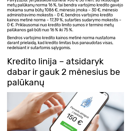
Pavyzdžiui: jei pasiskolintumėte 900 € 30 mėn. su fiksuotąja
metų palūkanų norma 16 %, tai bendra vartojimo kredito gavėjo
mokama suma būtų 1086 €, mėnesio įmoka – 30 €, mėnesio
administravimo mokestis - 0 €, bendros vartojimo kredito
kainos metinė norma – 17,39 %, sutarties sudarymo mokestis –
0 €. Priklausomai nuo kredito limito sumos ir termino metų
palūkanos gali būti nuo 16 % iki 75 %.
Bendros vartojimo kredito kainos metinė norma nustatoma
darant prielaidą, kad kredito limitas bus panaudotas visas,
nedelsiant ir sutartomis sąlygomis.
Kredito linija – atsidaryk
dabar ir gauk 2 mėnesius be
palūkanų