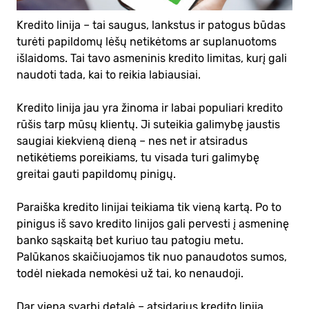
Kredito linija – tai saugus, lankstus ir patogus būdas
turėti papildomų lėšų netikėtoms ar suplanuotoms
išlaidoms. Tai tavo asmeninis kredito limitas, kurį gali
naudoti tada, kai to reikia labiausiai.
Kredito linija jau yra žinoma ir labai populiari kredito
rūšis tarp mūsų klientų. Ji suteikia galimybę jaustis
saugiai kiekvieną dieną – nes net ir atsiradus
netikėtiems poreikiams, tu visada turi galimybę
greitai gauti papildomų pinigų.
Paraiška kredito linijai teikiama tik vieną kartą. Po to
pinigus iš savo kredito linijos gali pervesti į asmeninę
banko sąskaitą bet kuriuo tau patogiu metu.
Palūkanos skaičiuojamos tik nuo panaudotos sumos,
todėl niekada nemokėsi už tai, ko nenaudoji.
Dar viena svarbi detalė – atsidarius kredito liniją,