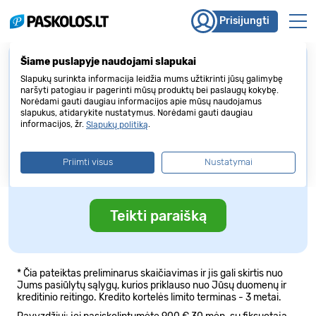
Prisijungti
Šiame puslapyje naudojami slapukai
Kredito linija
Slapukų surinkta informacija leidžia mums užtikrinti jūsų galimybę
naršyti patogiau ir pagerinti mūsų produktų bei paslaugų kokybę.
1 000 €
Norėdami gauti daugiau informacijos apie mūsų naudojamus
slapukus, atidarykite nustatymus. Norėdami gauti daugiau
informacijos, žr.
.
Slapukų politiką
100 €
5000 €
Priimti visus
Nustatymai
nuo
48,94
€
/ mėn *
Teikti paraišką
* Čia pateiktas preliminarus skaičiavimas ir jis gali skirtis nuo
Jums pasiūlytų sąlygų, kurios priklauso nuo Jūsų duomenų ir
kreditinio reitingo. Kredito kortelės limito terminas - 3 metai.