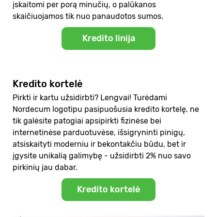
įskaitomi per porą minučių, o palūkanos
skaičiuojamos tik nuo panaudotos sumos.
Kredito linija
Kredito kortelė
Pirkti ir kartu užsidirbti? Lengvai! Turėdami
Nordecum logotipu pasipuošusia kredito kortelę, ne
tik galėsite patogiai apsipirkti fizinėse bei
internetinėse parduotuvėse, išsigryninti pinigų,
atsiskaityti moderniu ir bekontakčiu būdu, bet ir
įgysite unikalią galimybę - užsidirbti 2% nuo savo
pirkinių jau dabar.
Kredito kortelė