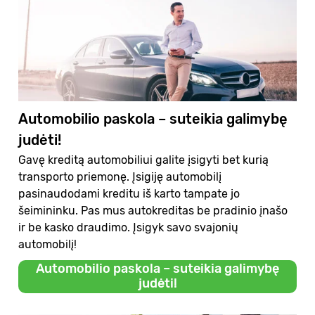
Automobilio paskola – suteikia galimybę
judėti!
Gavę kreditą automobiliui galite įsigyti bet kurią
transporto priemonę. Įsigiję automobilį
pasinaudodami kreditu iš karto tampate jo
šeimininku. Pas mus autokreditas be pradinio įnašo
ir be kasko draudimo. Įsigyk savo svajonių
automobilį!
Automobilio paskola – suteikia galimybę
judėti!