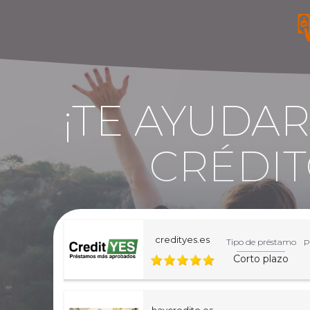
¡TE AYUDA
CRÉDIT
credityes.es
Tipo de préstamo
P
Corto plazo
haycredito.es