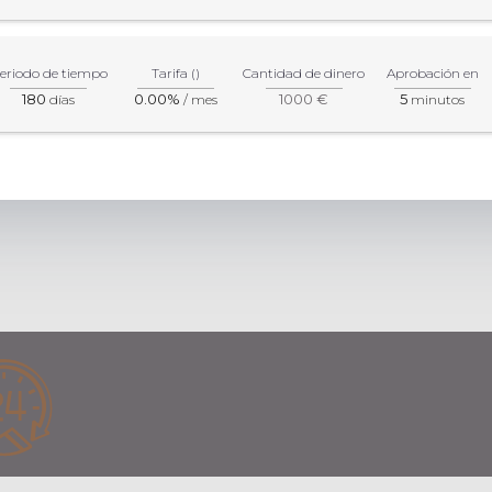
eriodo de tiempo
Tarifa ()
Cantidad de dinero
Aprobación en
180
0.00%
1000 €
5
días
/ mes
minutos
ación más precisa sobre los productos y servicios, por favor, visi