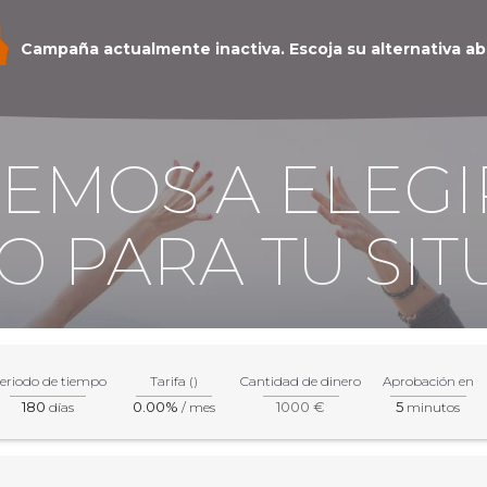
Campaña actualmente inactiva. Escoja su alternativa ab
REMOS A ELEGI
O PARA TU SIT
eriodo de tiempo
Tarifa ()
Cantidad de dinero
Aprobación en
180
0.00%
1000 €
5
días
/ mes
minutos