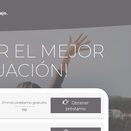
ajo.
R EL MEJOR
UACIÓN!
Obtener
Primer préstamo gratuito
préstamo
no