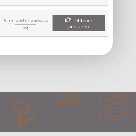
Obtener
Primer préstamo gratuito
préstamo
no
ta la página específica del colaborador.