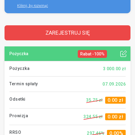
Kliknij, by rozwinąć
na przetwarzanie moich danych osobowych
na otrzymywanie informacji handlowych
kontakt telefoniczny
ZAREJESTRUJ SIĘ
Pożyczka
Rabat -100%
Pożyczka
3 000.00 zł
Termin spłaty
07.09.2026
Odsetki
0.00 zł
35.75 zł
Prowizja
0.00 zł
324.55 zł
RRSO
0.00%
297.46%