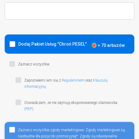
Dodaj Pakiet Usług "Chroń PESEL"
+ 70 arbuzów
Co zyskujesz?
Dostęp do ponad 10 usług, dzięki którym
Zaznacz wszystkie
m.in.:
Zapoznałem/-am się z
Regulaminem
oraz
Klauzulą
informacyjną
.
Oświadczam, że nie zajmuję eksponowanego stanowiska
(PEP)
.
Zaznacz wszystkie zgody marketingowe. Zgody marketingowe są
niezbędne dla pożyczki promocyjnej*. Zgody są odwoływalne