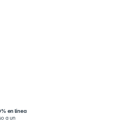
0% en línea
so a un