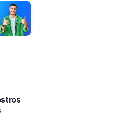
estros
s