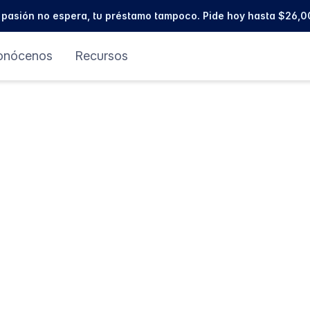
 pasión no espera, tu préstamo tampoco. Pide hoy hasta $26,0
onócenos
Recursos
nales:
en
ticio