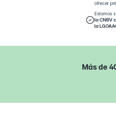
ofrecer pr
Estamos s
la CNBV c
la LGOAA
Más de 40