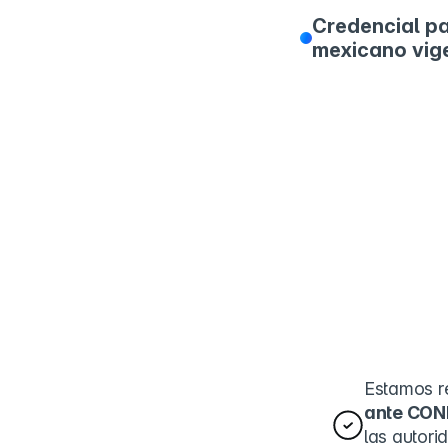
Credencial pa
mexicano vig
Estamos r
ante CON
las autor