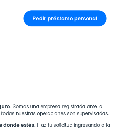
Pedir préstamo personal
 de pedir tu préstamo p
Kueski
guro
. Somos una empresa registrada ante la
odas nuestras operaciones son supervisadas.
e donde estés.
Haz tu solicitud ingresando a la