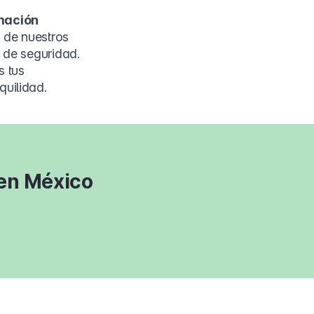
mación
a
de nuestros
l de seguridad.
s tus
quilidad.
 en México