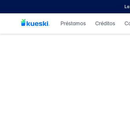
La
Préstamos
Créditos
C
Préstamos perso
hasta $26,000 
minutos
Sin aval y sin historial credi
La vida no espera