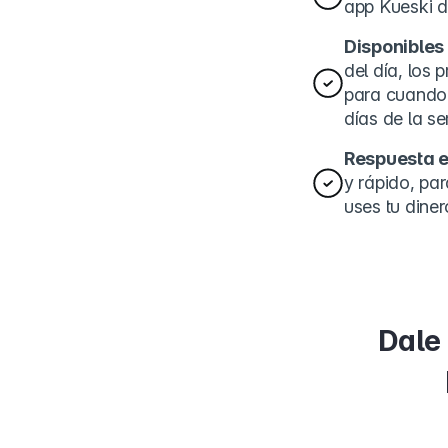
app Kueski d
Disponibles 
del día, los
para cuando t
días de la s
Respuesta e
y rápido, pa
uses tu diner
Dale 