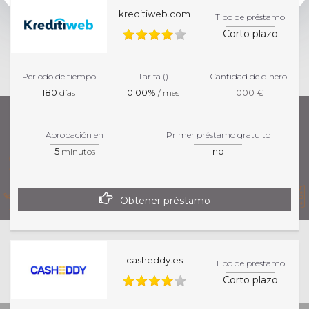
kreditiweb.com
Tipo de préstamo
Corto plazo
Periodo de tiempo
Tarifa ()
Cantidad de dinero
180
0.00%
1000 €
días
/ mes
Aprobación en
Primer préstamo gratuito
5
no
minutos
Obtener préstamo
Esta página de inicio es informativa. Para una
casheddy.es
Tipo de préstamo
información más precisa sobre los productos y
Corto plazo
servicios, por favor, visita la página específica del
colaborador.