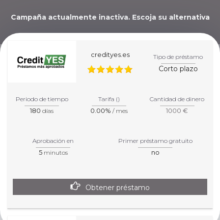
Campaña actualmente inactiva. Escoja su alternativa
abajo.
credityes.es
Tipo de préstamo
Corto plazo
¡TE AYUDAREMOS A
ELEGIR EL MEJOR
Periodo de tiempo
Tarifa ()
Cantidad de dinero
180
0.00%
1000 €
días
/ mes
CRÉDITO PARA TU
SITUACIÓN!
Aprobación en
Primer préstamo gratuito
5
no
minutos
Obtener préstamo