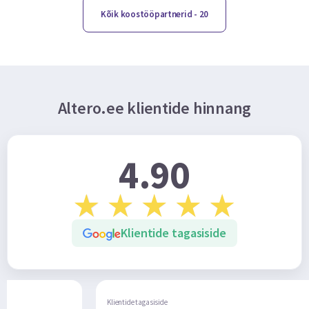
Kõik koostööpartnerid
- 20
Altero.ee klientide hinnang
4.90
Klientide tagasiside
de tagasiside
Klientide tagasiside