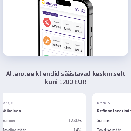
Altero.ee kliendid säästavad keskmiselt
kuni 1200 EUR
Tamara, 50
Refinantseerimine
12500 €
Summa
10000 €
14%
Tavaline määr
16%