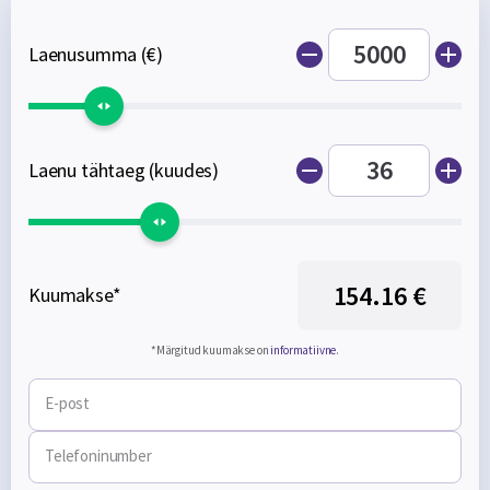
Laenusumma (€)
Laenu tähtaeg (kuudes)
154.16 €
Kuumakse*
*Märgitud kuumakse on
informatiivne
.
E-post
Telefoninumber