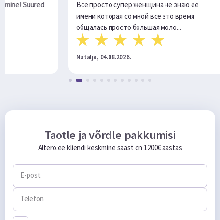
просто супер женщина не знаю ее
Очень помагли в тру
и которая со мной все это время
лась просто большая моло...
ja, 04.08.2026.
Andrej, 29.07.2026.
Taotle ja võrdle pakkumisi
Altero.ee kliendi keskmine sääst on 1200€ aastas
E-post
Telefon