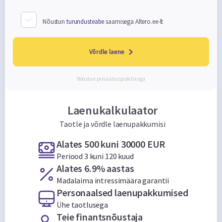
Nõustun
turundusteabe
saamisega Altero.ee-lt
Võrdle laene
Nõustun
privaatsuspoliitikaga
Laenukalkulaator
Taotle ja võrdle laenupakkumisi
Alates 500 kuni 30000 EUR
Periood 3 kuni 120 kuud
Alates 6.9% aastas
Madalaima intressimäära garantii
Personaalsed laenupakkumised
Ühe taotlusega
Teie finantsnõustaja