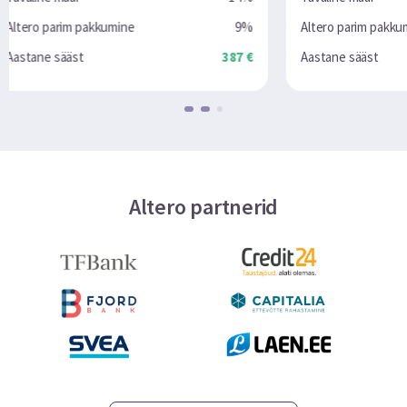
9%
Altero parim pakkumine
6.9%
387 €
Aastane sääst
2280 €
Altero partnerid