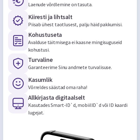
Laenude võrdlemine on tasuta.
Kiiresti ja lihtsalt
Piisab ühest taotlusest, palju häid pakkumisi.
Kohustuseta
Avalduse täitmisega ei kaasne mingisuguseid
kohustusi.
Turvaline
Garanteerime Sinu andmete turvalisuse.
Kasumlik
Võrreldes säästad oma raha!
Allkirjasta digitaalselt
Kasutades Smart-ID`d, mobiilID`d või ID kaardi
lugejat.