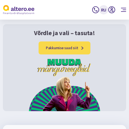
RU
Võrdle ja vali – tasuta!
Pakkumise saad siit