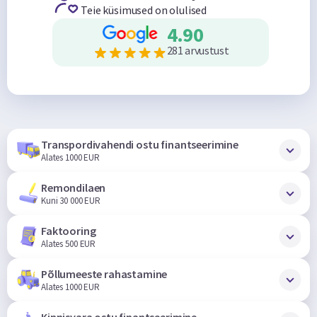
Teie küsimused on olulised
4.90
281 arvustust
Transpordivahendi ostu finantseerimine
Alates 1000 EUR
Remondilaen
Kuni 30 000 EUR
Faktooring
Alates 500 EUR
Põllumeeste rahastamine
Alates 1000 EUR
Kinnisvara ostu finantseerimine