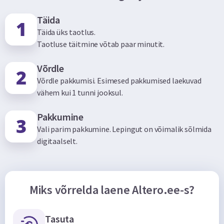
Täida
Täida üks taotlus.
Taotluse täitmine võtab paar minutit.
Võrdle
Võrdle pakkumisi. Esimesed pakkumised laekuvad
vähem kui 1 tunni jooksul.
Pakkumine
Vali parim pakkumine. Lepingut on võimalik sõlmida
digitaalselt.
Miks võrrelda laene Altero.ee-s?
Tasuta