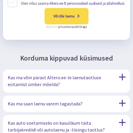
Olen nõus saama
Altero.ee-lt personaalsed uudiseid ja allahindlusi.
Võrdle laenu
Nõustun
privaatsuspoliitikaga
Korduma kippuvad küsimused
Kas ma võin pärast Altero.ee-le laenutaotluse
esitamist ümber mõelda?
Kas ma saan laenu varem tagastada?
Kas auto soetamiseks on kasulikum täita
tarbijakrediidi või autolaenu ja -liisingu taotlus?