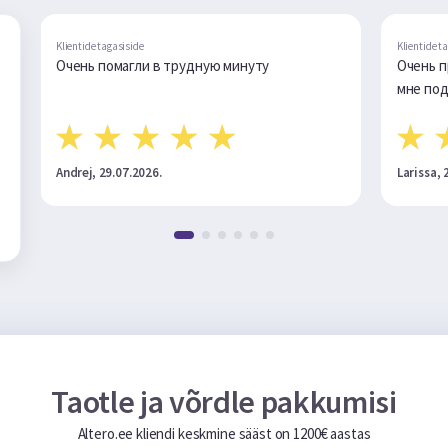
Klientide tagasiside
трудную минуту
Очень приятное общение. Быстро
мне подходящий кредит .Спасибо!
Larissa, 22.07.2026.
Taotle ja võrdle pakkumisi
Altero.ee kliendi keskmine sääst on 1200€ aastas