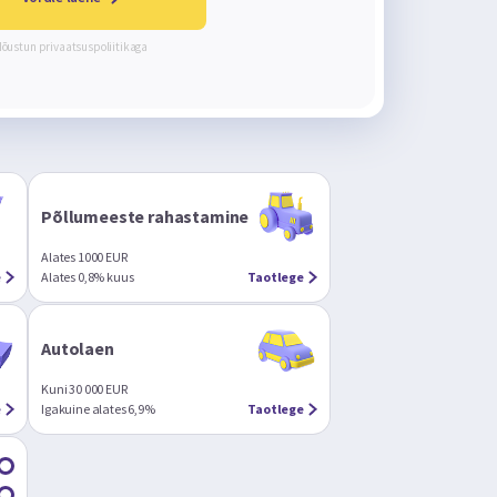
Nõustun
privaatsuspoliitikaga
Põllumeeste rahastamine
Alates 1000 EUR
e
Alates 0,8% kuus
Taotlege
Autolaen
Kuni 30 000 EUR
e
Igakuine alates 6,9%
Taotlege