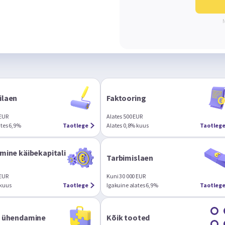
laen
Faktooring
 EUR
Alates 500 EUR
ates 6,9%
Taotlege
Alates 0,8% kuus
Taotleg
mine käibekapitali
Tarbimislaen
 EUR
Kuni 30 000 EUR
 kuus
Taotlege
Igakuine alates 6,9%
Taotleg
 ühendamine
Kõik tooted