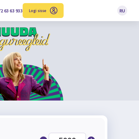
2 63 63 933
RU
Logi sisse