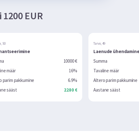
ni 1200 EUR
Tarvo, 49
Laenude ühendamine
10000 €
Summa
8800 €
16%
Tavaline määr
14.34%
6.9%
Altero parim pakkumine
12.6%
2280 €
Aastane sääst
113 €