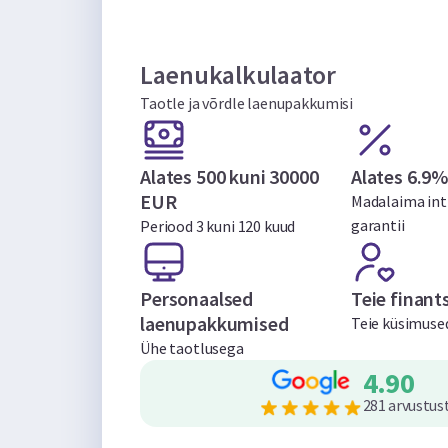
Laenukalkulaator
Taotle ja võrdle laenupakkumisi
Alates 500 kuni 30000
Alates 6.9%
EUR
Madalaima int
garantii
Periood 3 kuni 120 kuud
Personaalsed
Teie finant
laenupakkumised
Teie küsimused
Ühe taotlusega
4.90
281 arvustus