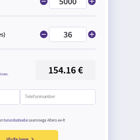
s)
154.16 €
tiivne
.
Telefoninumber
un
turundusteabe
saamisega Altero.ee-lt
Võrdle laene