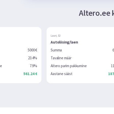
Altero.ee 
Lauri, 32
Karin, 36
Autoliising/laen
Väikela
 €
Summa
6000 €
Summa
4%
Tavaline määr
16%
Tavaline
9%
Altero parim pakkumine
11.52%
Altero p
 €
Aastane sääst
187.92 €
Aastane