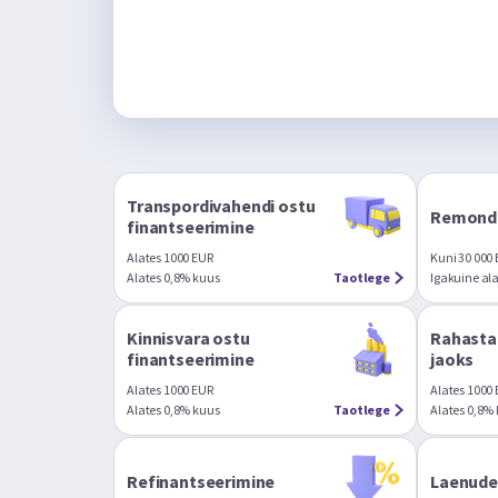
Transpordivahendi ostu
Remondi
finantseerimine
Alates 1000 EUR
Kuni 30 000
Alates 0,8% kuus
Taotlege
Igakuine al
Kinnisvara ostu
Rahasta
finantseerimine
jaoks
Alates 1000 EUR
Alates 1000
Alates 0,8% kuus
Taotlege
Alates 0,8%
Refinantseerimine
Laenude