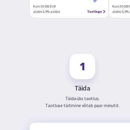
Kuni 30 000 EUR
Kuni 30 000
alates 6,9% aastas
Taotlege
alates 6,9%
Täida
Täida üks taotlus.
Taotluse täitmine võtab paar minutit.