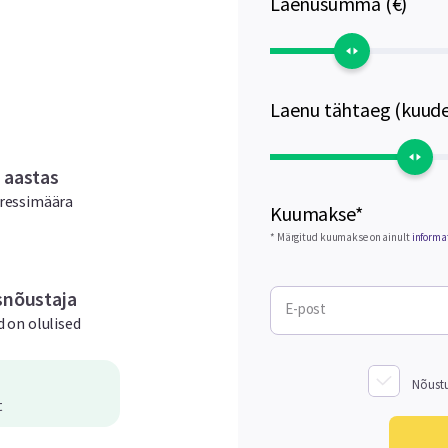
Laenusumma (€)
Laenu tähtaeg (kuude
 aastas
ressimäära
Kuumakse*
* Märgitud kuumakse on ainult
informa
snõustaja
E-post
 on olulised
Nõust
t