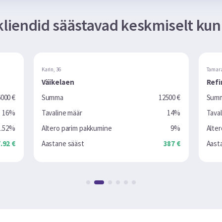
kliendid säästavad keskmiselt ku
Tamara, 50
en
Refinantseerimine
12500 €
Summa
 määr
14%
Tavaline määr
arim pakkumine
9%
Altero parim pakkumine
 sääst
387 €
Aastane sääst