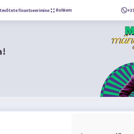
Rohkem
+37
tevõtete finantseerimine
a!