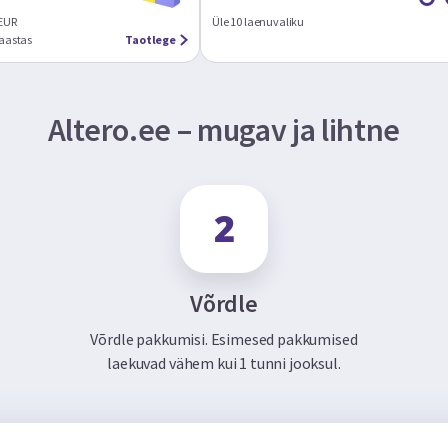
 EUR
Üle 10 laenuvaliku
 aastas
Taotlege
Altero.ee – mugav ja lihtne
Võrdle
Võrdle pakkumisi. Esimesed pakkumised
laekuvad vähem kui 1 tunni jooksul.