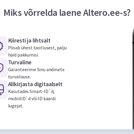
Miks võrrelda laene Altero.ee-s?
Kiiresti ja lihtsalt
Piisab ühest taotlusest, palju
häid pakkumisi.
Turvaline
Garanteerime Sinu andmete
turvalisuse.
Allkirjasta digitaalselt
Kasutades Smart-ID`d,
mobiilID`d või ID kaardi
lugejat.