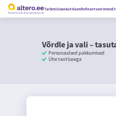
Tarbimislaen
Autolaen
Refinantseerimine
Et
Võrdle ja vali – tasut
Personaalsed pakkumised
Ühe taotlusega