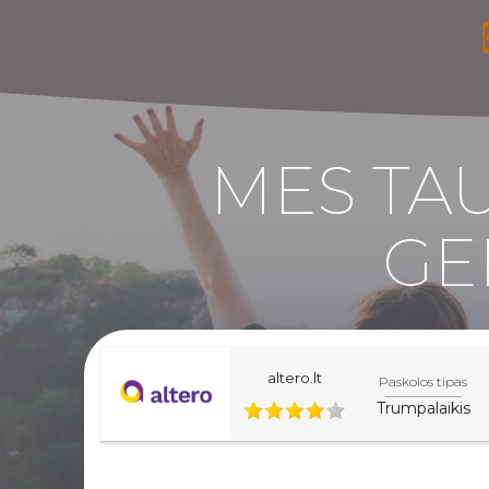
MES TAU
GE
altero.lt
Paskolos tipas
Trumpalaikis
Šiame svetainės lape esanti informacija yra informac