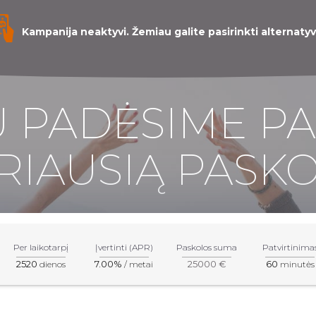
Kampanija neaktyvi. Žemiau galite pasirinkti alternatyv
 PADĖSIME PA
RIAUSIĄ PASKO
Per laikotarpį
Įvertinti (APR)
Paskolos suma
Patvirtinima
2520
7.00%
25000 €
60
dienos
/ metai
minutės
inio pobūdžio. Norėdami įgyti tikslią informaciją apie produktus i