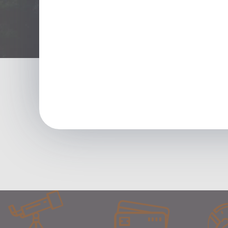
lapą.