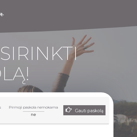
ą.
SIRINKTI
LĄ!
s
Pirmoji paskola nemokama
Gauti paskolą
ne
r paslaugas Jūs turite aplankyti nurodytą partnerių