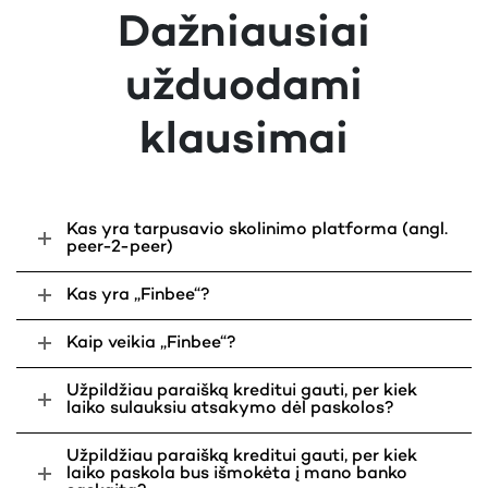
Paskolos terminas:
Dažniausiai
Fiksuotoji metinė palūkanų norma:
10%
užduodami
Vienkartinis sutarties sudarymo
4%
mokestis:
klausimai
Mėnesinis administravimo mokestis:
0.37%
BVKKMN (Bendroji vartojimo kredito
17.76%
kainos metinė norma):
Eilinės mėnesio įmokos suma:
Kas yra tarpusavio skolinimo platforma (angl.
peer-2-peer)
Jums pervedama paskolos suma:
Visa grąžinama paskolos suma:
Kas yra „Finbee“?
Vienkartinis kredito vertinimo
20€
mokestis:
Kaip veikia „Finbee“?
Pildyti paraišką
Užpildžiau paraišką kreditui gauti, per kiek
Konkretų paskolos pasiūlymą kiekvienam klientui
laiko sulauksiu atsakymo dėl paskolos?
pateikiame individualiai, įvertinę jo galimybes grąžinti
paskolą. Todėl Jums siūlomos sąlygos gali skirtis nuo
Užpildžiau paraišką kreditui gauti, per kiek
tų, kurias matote šiame pavyzdyje. Maksimali
laiko paskola bus išmokėta į mano banko
BVKKMN – 63.97%.