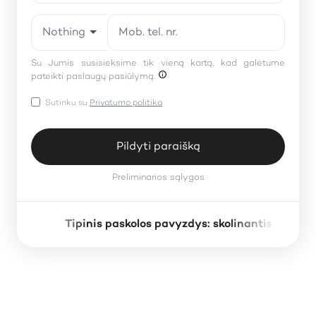
Nothing selected
Su Jumis susisieksime tik vieną kartą, kad galėtume
pateikti paslaugų pasiūlymą.
Sutinku su
Privatumo politika
Pildyti paraišką
Preliminarios sąlygos
Tipinis paskolos pavyzdys: skolinantis 1000 
×
Preliminarios sąlygos
Paskolos suma: