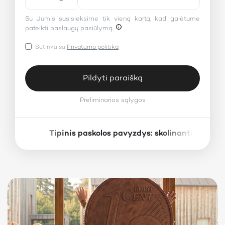
Su Jumis susisieksime tik vieną kartą, kad galėtume
pateikti paslaugų pasiūlymą.
Sutinku su
Privatumo politika
Pildyti paraišką
Preliminarios sąlygos
Tipinis paskolos pavyzdys: skolinantis 1000
×
Preliminarios sąlygos
Paskolos suma:
Paskolos terminas:
Fiksuotoji metinė palūkanų norma:
10%