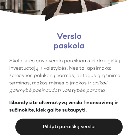
Verslo
paskola
Skolinkitės savo verslo poreikiams iš draugiškų
investuotojų ir valstybės. Nes tai apsimoka:
žemesnės palūkanų normos, patogus grąžinimo
terminas, mažos mėnesio įmokos ir
unikali
galimybė pasinaudoti valstybės parama.
Išbandykite alternatyvų verslo finansavimą ir
sužinokite, kiek galite sutaupyti.
Pildyti paraišką verslui