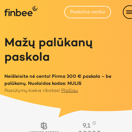
Paskolos verslui
Mažų palūkanų
paskola
Neišleisite nė cento! Pirma 300 € paskola – be
palūkanų. Nuolaidos kodas: NULIS
Pasiūlymų kiekis ribotas!
Plačiau
9,1