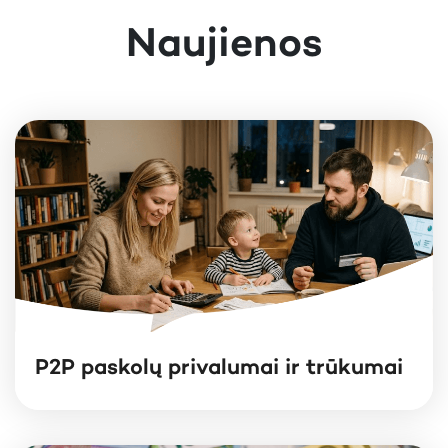
Naujienos
P2P paskolų privalumai ir trūkumai