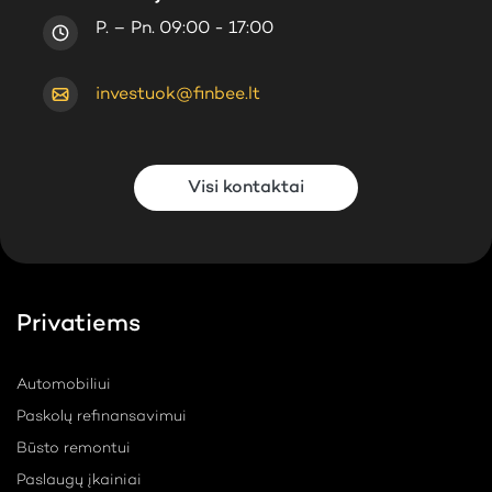
P. – Pn. 09:00 - 17:00
investuok@finbee.lt
Visi kontaktai
Privatiems
Automobiliui
Paskolų refinansavimui
Būsto remontui
Paslaugų įkainiai