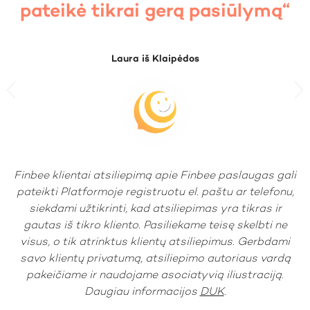
pateikė tikrai gerą pasiūlymą“
Laura iš Klaipėdos
Previous
N
Finbee klientai atsiliepimą apie Finbee paslaugas gali
pateikti Platformoje registruotu el. paštu ar telefonu,
siekdami užtikrinti, kad atsiliepimas yra tikras ir
gautas iš tikro kliento. Pasiliekame teisę skelbti ne
visus, o tik atrinktus klientų atsiliepimus. Gerbdami
savo klientų privatumą, atsiliepimo autoriaus vardą
pakeičiame ir naudojame asociatyvią iliustraciją.
Daugiau informacijos
DUK
.