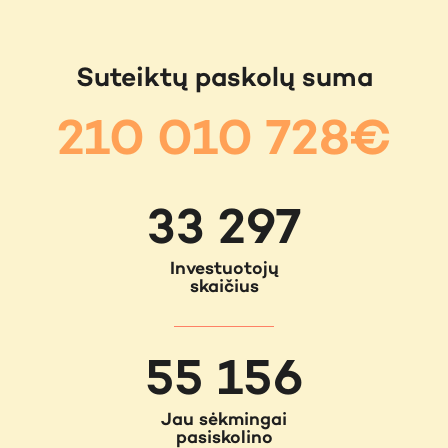
Suteiktų paskolų suma
210 010 728€
33 297
Investuotojų
skaičius
55 156
Jau sėkmingai
pasiskolino