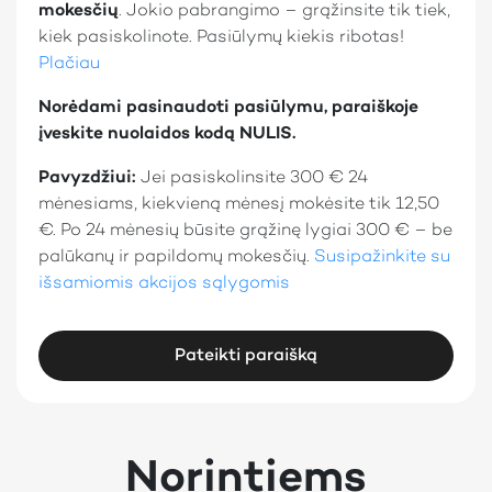
mokesčių
. Jokio pabrangimo – grąžinsite tik tiek,
kiek pasiskolinote. Pasiūlymų kiekis ribotas!
Plačiau
Norėdami pasinaudoti pasiūlymu, paraiškoje
įveskite nuolaidos kodą NULIS.
Pavyzdžiui:
Jei pasiskolinsite 300 € 24
mėnesiams, kiekvieną mėnesį mokėsite tik 12,50
€. Po 24 mėnesių būsite grąžinę lygiai 300 € – be
palūkanų ir papildomų mokesčių.
Susipažinkite su
išsamiomis akcijos sąlygomis
Pateikti paraišką
Norintiems