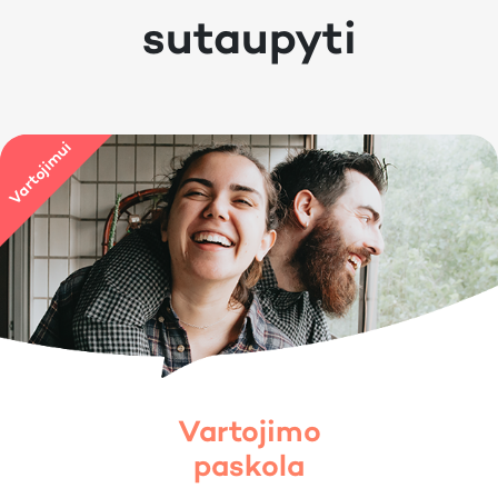
sutaupyti
Vartojimo
paskola