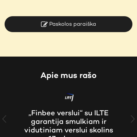
Paskolos paraiška
Apie mus rašo
„Finbee verslui“ su ILTE
garantija smulkiam ir
Previous
N
vidutiniam verslui skolins