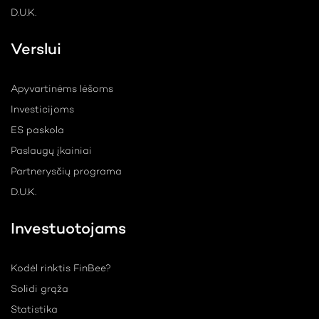
D.U.K.
Verslui
Apyvartinėms lėšoms
Investicijoms
ES paskola
Paslaugų įkainiai
Partnerysčių programa
D.U.K.
Investuotojams
Kodėl rinktis FinBee?
Solidi grąža
Statistika